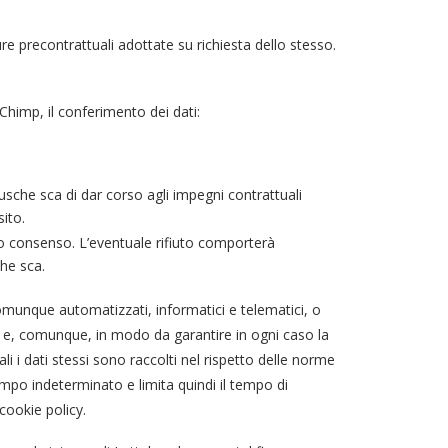
ure precontrattuali adottate su richiesta dello stesso.
lChimp, il conferimento dei dati:
ebusche sca di dar corso agli impegni contrattuali
sito.
icito consenso. L’eventuale rifiuto comporterà
che sca.
comunque automatizzati, informatici e telematici, o
lti e, comunque, in modo da garantire in ogni caso la
i i dati stessi sono raccolti nel rispetto delle norme
empo indeterminato e limita quindi il tempo di
cookie policy.