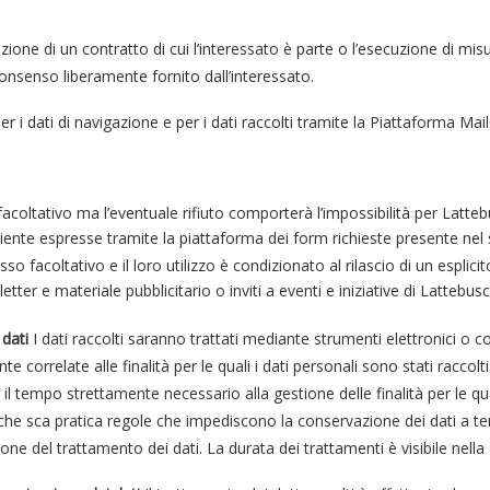
zione di un contratto di cui l’interessato è parte o l’esecuzione di mis
consenso liberamente fornito dall’interessato.
r i dati di navigazione e per i dati raccolti tramite la Piattaforma Mai
) è facoltativo ma l’eventuale rifiuto comporterà l’impossibilità per Latt
cliente espresse tramite la piattaforma dei form richieste presente nel 
e esso facoltativo e il loro utilizzo è condizionato al rilascio di un espl
etter e materiale pubblicitario o inviti a eventi e iniziative di Lattebus
dati
I dati raccolti saranno trattati mediante strumenti elettronici o 
 correlate alle finalità per le quali i dati personali sono stati racco
l tempo strettamente necessario alla gestione delle finalità per le qual
usche sca pratica regole che impediscono la conservazione dei dati a t
one del trattamento dei dati. La durata dei trattamenti è visibile nella 