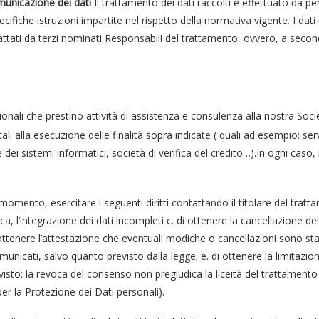
municazione dei dati
Il trattamento dei dati raccolti è effettuato da pe
fiche istruzioni impartite nel rispetto della normativa vigente. I dati
rattati da terzi nominati Responsabili del trattamento, ovvero, a secon
ali che prestino attività di assistenza e consulenza alla nostra Società, 
i alla esecuzione delle finalità sopra indicate ( quali ad esempio: serv
ei sistemi informatici, società di verifica del credito…).In ogni caso,
momento, esercitare i seguenti diritti contattando il titolare del tratt
fica, l’integrazione dei dati incompleti c. di ottenere la cancellazione 
d. di ottenere l’attestazione che eventuali modiche o cancellazioni sono
omunicati, salvo quanto previsto dalla legge; e. di ottenere la limitazio
revisto: la revoca del consenso non pregiudica la liceità del trattament
per la Protezione dei Dati personali).