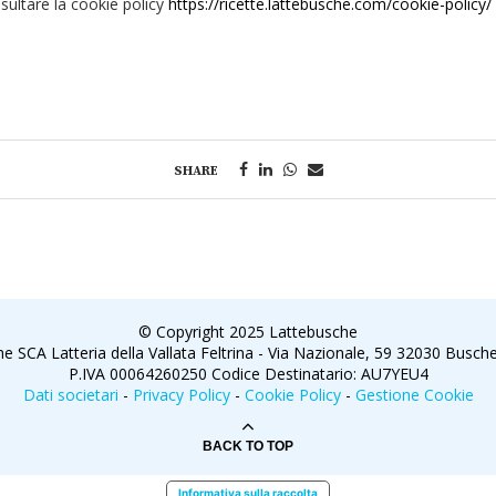
nsultare la cookie policy
https://ricette.lattebusche.com/cookie-policy/
SHARE
© Copyright 2025 Lattebusche
e SCA Latteria della Vallata Feltrina - Via Nazionale, 59 32030 Busche 
P.IVA 00064260250 Codice Destinatario: AU7YEU4
Dati societari
-
Privacy Policy
-
Cookie Policy
-
Gestione Cookie
BACK TO TOP
Informativa sulla raccolta