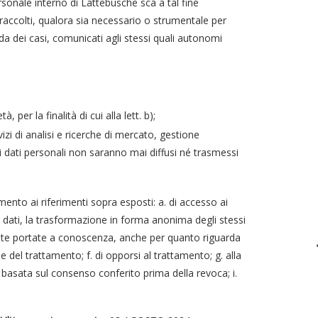
rsonale interno di Lattebusche sca a tal fine
 raccolti, qualora sia necessario o strumentale per
da dei casi, comunicati agli stessi quali autonomi
per la finalità di cui alla lett. b);
izi di analisi e ricerche di mercato, gestione
 i dati personali non saranno mai diffusi né trasmessi
amento ai riferimenti sopra esposti: a. di accesso ai
dei dati, la trasformazione in forma anonima degli stessi
 state portate a conoscenza, anche per quanto riguarda
ne del trattamento; f. di opporsi al trattamento; g. alla
o basata sul consenso conferito prima della revoca; i.