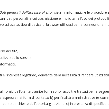
Dati generati dall’accesso al sito
I sistemi informatici e le procedure
ni dati personali la cui trasmissione è implicita nell’uso dei protocoll
ivo utilizzato, tipo di device di browser utilizzati per la connession
uso del sito;
utilizzo dello stesso;
nformatici.
ti è l’interesse legittimo, derivante dalla necessità di rendere utilizzabil
li forniti dall’utente tramite form sono raccolti e trattati per le seguent
nte espresse nei form di contatto b) per finalità amministrative (e-com
 corso a richieste dell’autorità giudiziaria; c) in presenza di specifico 