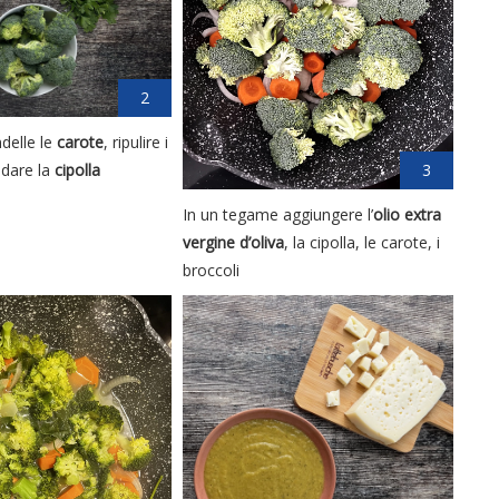
2
ndelle le
carote
, ripulire i
3
dare la
cipolla
In un tegame aggiungere l’
olio extra
vergine d’oliva
, la cipolla, le carote, i
broccoli