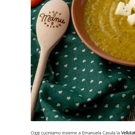
Oggi cuciniamo insieme a Emanuela Casula la
Velluta