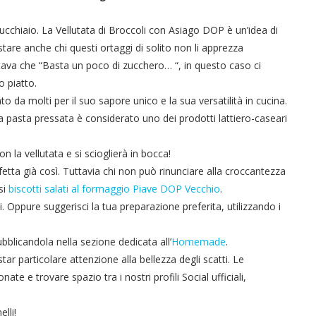
ucchiaio. La Vellutata di Broccoli con Asiago DOP è un’idea di
are anche chi questi ortaggi di solito non li apprezza
ntava che “Basta un poco di zucchero… “, in questo caso ci
 piatto.
o da molti per il suo sapore unico e la sua versatilità in cucina.
 pasta pressata è considerato uno dei prodotti lattiero-caseari
la vellutata e si scioglierà in bocca!
etta già così. Tuttavia chi non può rinunciare alla croccantezza
si
biscotti salati al formaggio Piave DOP Vecchio
.
. Oppure suggerisci la tua preparazione preferita, utilizzando i
blicandola nella sezione dedicata all’
Homemade
.
ar particolare attenzione alla bellezza degli scatti. Le
te e trovare spazio tra i nostri profili Social ufficiali,
lli!