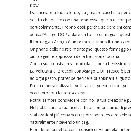
slow.
Da cucinare a fuoco lento, da gustare cucchiaio per c
ricetta che nasce con una promessa, quella di conquist
particolarmente. Proprio così, perché se c’era chi ca
pensa l’Asiago DOP a dare un tocco di magia a questo
Il formaggio Asiago è un tesoro culinario italiano amat
Originario delle nostre montagne, questo formaggio a
più pregiati e apprezzati della tradizione italiana.
Con la sua consistenza morbida si sposa benissimo con 
La Vellutata di Broccoli con Asiago DOP Fresco è perf
ad ogni pasto, potrebbe decidere di abbinarli ai gusto
Prova e personalizza la Vellutata seguendo i tuoi gusti
nostri prodotti lattiero-caseari.
Potrai sempre condividere con noi la tua creazione pub
Nel pubblicare la tua ricetta, ti raccomandiamo di prest
realizzazioni più convincenti potrebbero essere seleziona
naturalmente ricevendo un tag.
E ora buon appetito con i consigli di Emanuela, ai forne