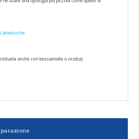
se ne usate una tipologia più piccola come quello di
 Lattebusche
stituirla anche con besciamella o ricotta)
eparazione