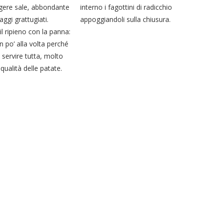
gere sale, abbondante
interno i fagottini di radicchio
ggi grattugiati.
appoggiandoli sulla chiusura.
l ripieno con la panna:
n po’ alla volta perché
servire tutta, molto
qualità delle patate.