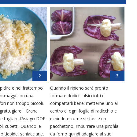
2
3
epidire e nel frattempo
Quando il ripieno sarà pronto
 formaggi con una
formare dodici salsicciotti e
fori non troppo piccoli.
compattarli bene: metterne uno al
grattugiare il Grana
centro di ogni foglia di radicchio e
 tagliare l’Asiago DOP
richiudere come se fosse un
oli cubetti. Quando le
pacchettino. Imburrare una pirofila
 tiepide, schiacciarle,
da forno quindi adagiare al suo