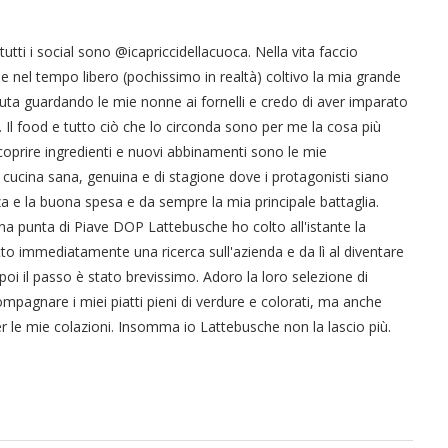
tti i social sono @icapriccidellacuoca. Nella vita faccio
 e nel tempo libero (pochissimo in realtà) coltivo la mia grande
iuta guardando le mie nonne ai fornelli e credo di aver imparato
. Il food e tutto ciò che lo circonda sono per me la cosa più
scoprire ingredienti e nuovi abbinamenti sono le mie
 cucina sana, genuina e di stagione dove i protagonisti siano
a e la buona spesa e da sempre la mia principale battaglia.
a punta di Piave DOP Lattebusche ho colto all'istante la
to immediatamente una ricerca sull'azienda e da lì al diventare
 poi il passo è stato brevissimo. Adoro la loro selezione di
ompagnare i miei piatti pieni di verdure e colorati, ma anche
r le mie colazioni. Insomma io Lattebusche non la lascio più.