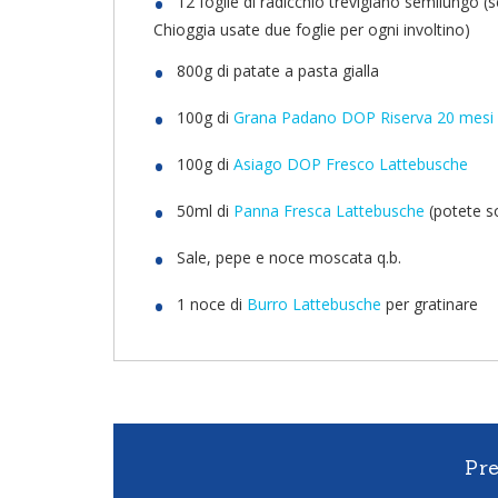
12 foglie di radicchio trevigiano semilungo (
Chioggia usate due foglie per ogni involtino)
800g di patate a pasta gialla
100g di
Grana Padano DOP Riserva 20 mesi
100g di
Asiago DOP Fresco Lattebusche
50ml di
Panna Fresca Lattebusche
(potete so
Sale, pepe e noce moscata q.b.
1 noce di
Burro Lattebusche
per gratinare
Pr