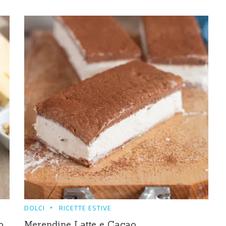
DOLCI
RICETTE ESTIVE
o
Merendine Latte e Cacao