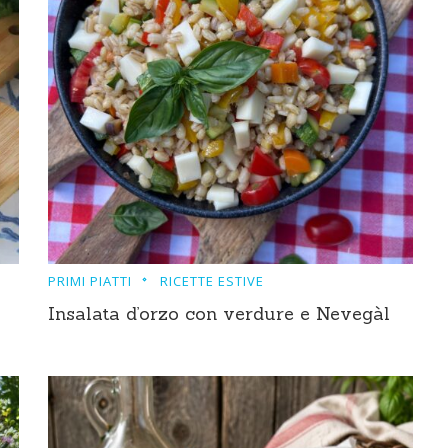
PRIMI PIATTI
RICETTE ESTIVE
Insalata d’orzo con verdure e Nevegàl