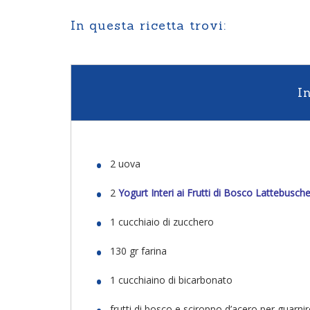
In questa ricetta trovi:
I
2 uova
2
Yogurt Interi ai Frutti di Bosco Lattebusch
1 cucchiaio di zucchero
130 gr farina
1 cucchiaino di bicarbonato
frutti di bosco e sciroppo d’acero per guarnir