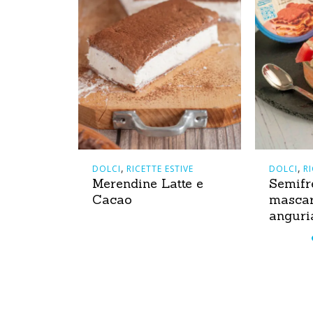
,
,
 MONDIALE
DOLCI
RICETTE ESTIVE
DOLCI
R
Merendine Latte e
Semifr
lla
Cacao
mascar
misù
anguri