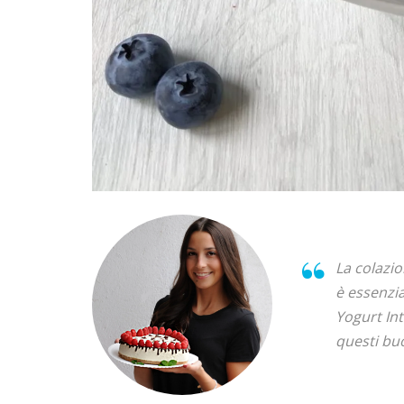
La colazio
è essenzia
Yogurt Int
questi bu