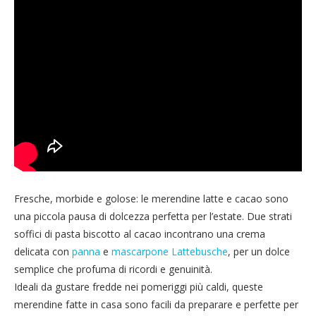
Fresche, morbide e golose: le merendine latte e cacao sono
una piccola pausa di dolcezza perfetta per l’estate. Due strati
soffici di pasta biscotto al cacao incontrano una crema
delicata con
panna
e
mascarpone Lattebusche
, per un dolce
semplice che profuma di ricordi e genuinità.
Ideali da gustare fredde nei pomeriggi più caldi, queste
merendine fatte in casa sono facili da preparare e perfette per