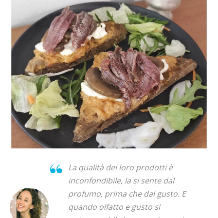
La qualità dei loro prodotti è
inconfondibile, la si sente dal
profumo, prima che dal gusto. E
quando olfatto e gusto si