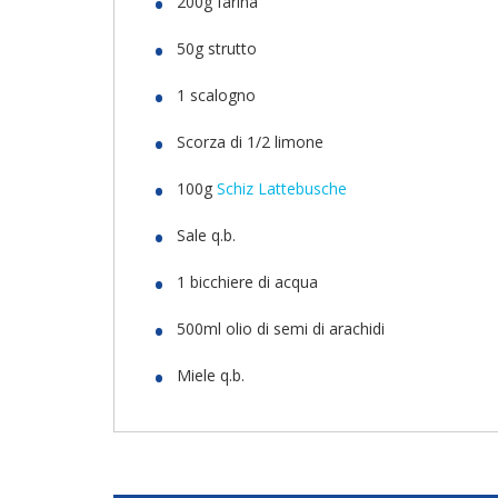
200g farina
50g strutto
1 scalogno
Scorza di 1/2 limone
100g
Schiz Lattebusche
Sale q.b.
1 bicchiere di acqua
500ml olio di semi di arachidi
Miele q.b.