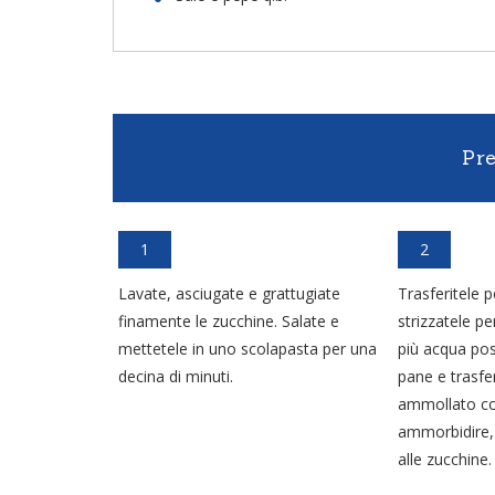
Pr
1
2
Lavate, asciugate e grattugiate
Trasferitele 
finamente le zucchine. Salate e
strizzatele pe
mettetele in uno scolapasta per una
più acqua poss
decina di minuti.
pane e trasfer
ammollato con 
ammorbidire, 
alle zucchine.