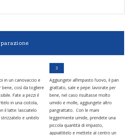
eparazione
3
poi in un canovaccio e
Aggiungete all’impasto l’uovo, il pan
r bene, così da togliere
grattato, sale e pepe: lavorate per
ibile. Fate a pezzi il
bene, nel caso risultasse molto
itelo in una ciotola,
umido e molle, aggiungete altro
il latte: lasciatelo
pangrattato. Con le mani
strizzatelo e unitelo
leggermente umide, prendete una
piccola quantità di impasto,
appiattitelo e mettete al centro un