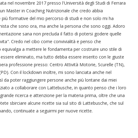
eata nel novembre 2017 presso l'Università degli Studi di Ferrara
 un Master in Coaching Nutrizionale che credo abbia
 più formative del mio percorso di studi e non solo mi ha
onista che sono ora, ma anche la persona che sono oggi. Adoro
mentazione sana non precluda il fatto di potersi godere quelle
 vita". Credo nel cibo come convivialità e penso che
o equivalga a mettere le fondamenta per costruire uno stile di
essere eliminato, ma tutto debba essere inserito con le giuste
bera professione presso: Centro Attività Motorie, Scurelle (TN),
D). Con il lockdown inoltre, mi sono lanciata anche nel
sì da poter raggiungere persone anche più lontane dai miei
iziato a collaborare con Lattebusche, in quanto penso che i loro
 grande ricerca e attenzione per la materia prima, oltre che una
tete sbirciare alcune ricette sia sul sito di Lattebusche, che sul
ando, continuate a seguirmi per nuove ricette.