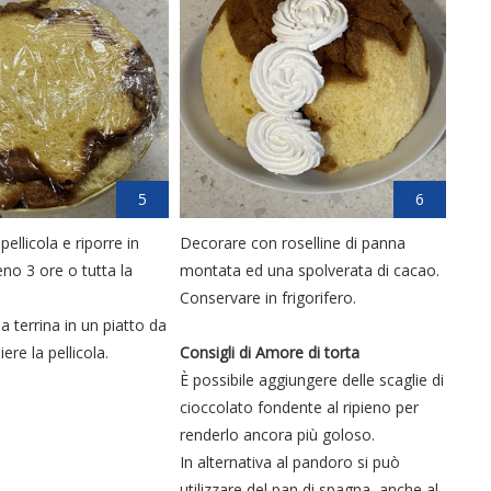
5
6
ellicola e riporre in
Decorare con roselline di panna
eno 3 ore o tutta la
montata ed una spolverata di cacao.
Conservare in frigorifero.
a terrina in un piatto da
ere la pellicola.
Consigli di Amore di torta
È possibile aggiungere delle scaglie di
cioccolato fondente al ripieno per
renderlo ancora più goloso.
In alternativa al pandoro si può
utilizzare del pan di spagna, anche al