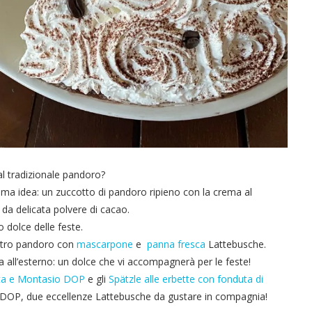
dal tradizionale pandoro?
tima idea: un zuccotto di pandoro ripieno con la crema al
a delicata polvere di cacao.
 dolce delle feste.
ostro pandoro con
mascarpone
e
panna fresca
Lattebusche.
za all’esterno: un dolce che vi accompagnerà per le feste!
enta e Montasio DOP
e gli
Spätzle alle erbette con fonduta di
P, due eccellenze Lattebusche da gustare in compagnia!