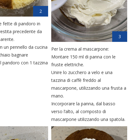
2
e fette di pandoro in
ivestita precedente da
3
parente.
n un pennello da cucina
Per la crema al mascarpone:
chiaio bagnare
Montare 150 ml di panna con le
l pandoro con 1 tazzina
fruste elettriche.
Unire lo zucchero a velo e una
tazzina di caffè freddo al
mascarpone, utilizzando una frusta a
mano.
Incorporare la panna, dal basso
verso l’alto, al composto di
mascarpone utilizzando una spatola.