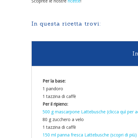
Scoprite le nostre
ricette
!
In questa ricetta trovi:
I
Per la base:
1 pandoro
1 tazzina di caffè
Per il ripieno:
500 g mascarpone Lattebusche (clicca quì per a
80 g zucchero a velo
1 tazzina di caffè
150 ml panna fresca Lattebusche (scopri di più)