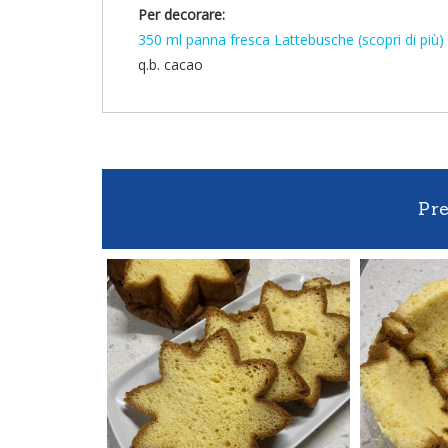
Per decorare:
350 ml panna fresca Lattebusche (scopri di più)
q.b. cacao
Pr