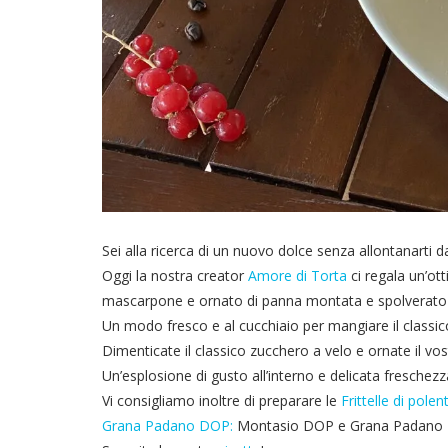
Sei alla ricerca di un nuovo dolce senza allontanarti 
Oggi la nostra creator
Amore di Torta
ci regala un’ot
mascarpone e ornato di panna montata e spolverato d
Un modo fresco e al cucchiaio per mangiare il classico
Dimenticate il classico zucchero a velo e ornate il v
Un’esplosione di gusto all’interno e delicata freschez
Vi consigliamo inoltre di preparare le
Frittelle di pol
Grana Padano DOP:
Montasio DOP e Grana Padano DO