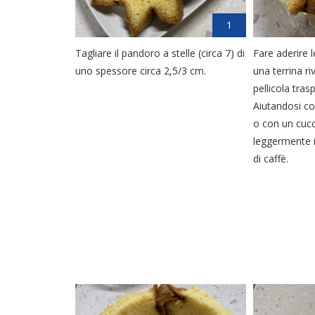
1
Tagliare il pandoro a stelle (circa 7) di
Fare aderire l
uno spessore circa 2,5/3 cm.
una terrina r
pellicola tras
Aiutandosi co
o con un cuc
leggermente i
di caffè.