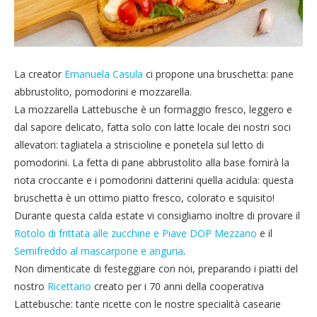
La creator
Emanuela Casula
ci propone una bruschetta: pane
abbrustolito, pomodorini e mozzarella.
La mozzarella Lattebusche è un formaggio fresco, leggero e
dal sapore delicato, fatta solo con latte locale dei nostri soci
allevatori: tagliatela a striscioline e ponetela sul letto di
pomodorini. La fetta di pane abbrustolito alla base fornirà la
nota croccante e i pomodorini datterini quella acidula: questa
bruschetta è un ottimo piatto fresco, colorato e squisito!
Durante questa calda estate vi consigliamo inoltre di provare il
Rotolo di frittata alle zucchine e Piave DOP Mezzano
e il
Semifreddo al mascarpone e anguria
.
Non dimenticate di festeggiare con noi, preparando i piatti del
nostro
Ricettario
creato per i 70 anni della cooperativa
Lattebusche: tante ricette con le nostre specialità casearie