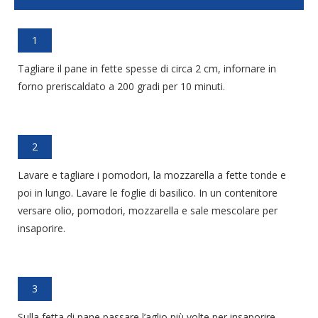
1
Tagliare il pane in fette spesse di circa 2 cm, infornare in
forno preriscaldato a 200 gradi per 10 minuti.
2
Lavare e tagliare i pomodori, la mozzarella a fette tonde e
poi in lungo. Lavare le foglie di basilico. In un contenitore
versare olio, pomodori, mozzarella e sale mescolare per
insaporire.
3
Sulla fetta di pane passare l’aglio più volte per insaporire,