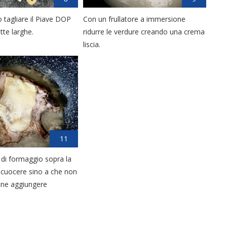
 tagliare il Piave DOP
Con un frullatore a immersione
te larghe.
ridurre le verdure creando una crema
liscia.
11
a di formaggio sopra la
r cuocere sino a che non
nfine aggiungere