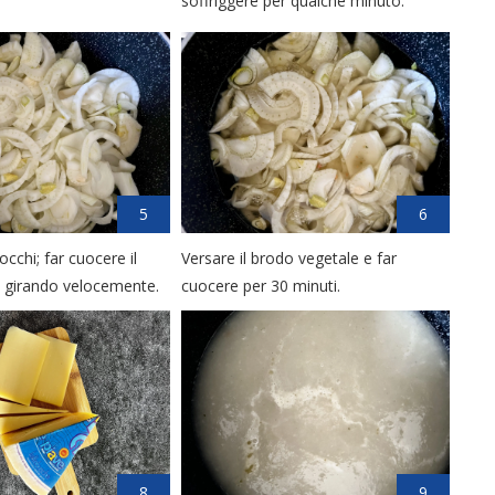
soffriggere per qualche minuto.
5
6
occhi; far cuocere il
Versare il brodo vegetale e far
i girando velocemente.
cuocere per 30 minuti.
8
9