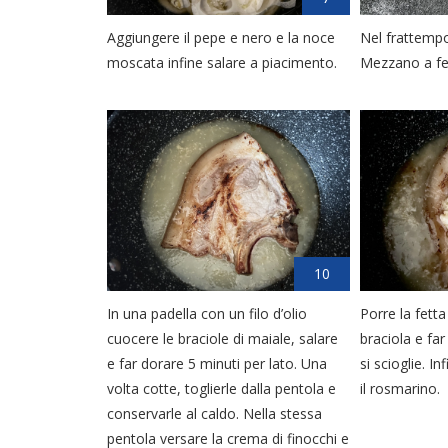
Aggiungere il pepe e nero e la noce
Nel frattempo
moscata infine salare a piacimento.
Mezzano a fet
10
In una padella con un filo d’olio
Porre la fett
cuocere le braciole di maiale, salare
braciola e fa
e far dorare 5 minuti per lato. Una
si scioglie. I
volta cotte, toglierle dalla pentola e
il rosmarino.
conservarle al caldo. Nella stessa
pentola versare la crema di finocchi e