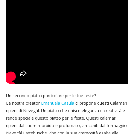
Un secondo piatto particolare per le tue feste?
La nostra creator
Emanuela Casula
ci propone questi Calamari
ripieni di Nevegàl. Un piatto che unisce eleganza e creatività e
rende speciale questo piatto per le feste. Questi calamari
ripieni dal cuore morbido e profumato, arricchiti dal formaggio
Nevegàl Lattebusche, che con la sua cremosità esalta alla