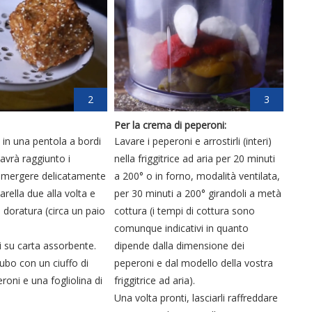
2
3
Per la crema di peperoni:
o in una pentola a bordi
Lavare i peperoni e arrostirli (interi)
avrà raggiunto i
nella friggitrice ad aria per 20 minuti
mmergere delicatamente
a 200° o in forno, modalità ventilata,
arella due alla volta e
per 30 minuti a 200° girandoli a metà
 a doratura (circa un paio
cottura (i tempi di cottura sono
comunque indicativi in quanto
i su carta assorbente.
dipende dalla dimensione dei
cubo con un ciuffo di
peperoni e dal modello della vostra
roni e una fogliolina di
friggitrice ad aria).
Una volta pronti, lasciarli raffreddare