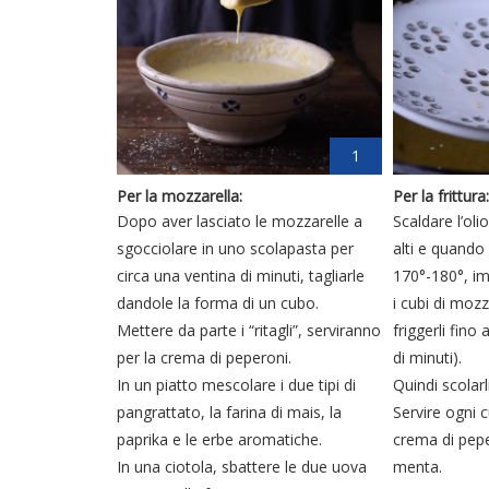
1
Per la mozzarella:
Per la frittura:
Dopo aver lasciato le mozzarelle a
Scaldare l’oli
sgocciolare in uno scolapasta per
alti e quando 
circa una ventina di minuti, tagliarle
170°-180°, i
dandole la forma di un cubo.
i cubi di mozz
Mettere da parte i “ritagli”, serviranno
friggerli fino
per la crema di peperoni.
di minuti).
In un piatto mescolare i due tipi di
Quindi scolarl
pangrattato, la farina di mais, la
Servire ogni 
paprika e le erbe aromatiche.
crema di pepe
In una ciotola, sbattere le due uova
menta.